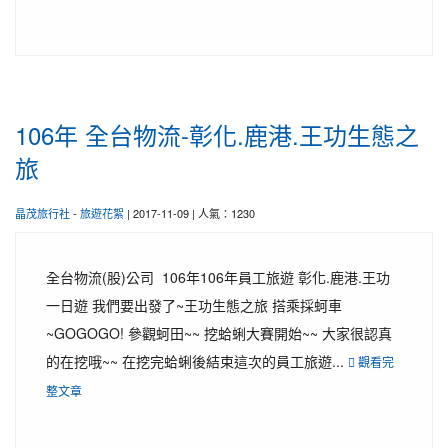
106年 全台物流-彰化.鹿港.王功生態之
旅
晶茂旅行社
-
旅遊花絮
| 2017-11-09 | 人氣：1230
全台物流(股)公司 106年106年員工旅遊 彰化.鹿港.王功
一日遊 我們要出發了~王功生態之旅 搭乘採蚵車
~GOGOGO! 參觀蚵田~~ 挖蛤蜊大賽開始~~ 大家很認真
的在挖哦~~ 在挖完蛤蜊後結束這次的員工旅遊...
觀看完
整文章