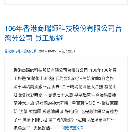
106年香港商瑞師科技股份有限公司台
灣分公司 員工旅遊
晶茂旅行社
-
旅遊花絮
| 2017-10-05 | 人氣：2201
香港商瑞師科技股份有限公司台灣分公司 106年106年員
工旅遊 宜蘭後山3日遊 我們要出發了~開始宜蘭3日之旅
金車噶瑪蘭酒廠~~品酒去! 金車噶瑪蘭酒廠大合照 棲蘭山
莊晚會摸彩時間~~ 副總七十大壽 早早起床~~開始馬告棲
蘭神木之旅 好壯觀的神木群哦!! 星寶蔥油餅DIY~從拔蔥開
紿-洗蔥-柔麵團-煎蔥油餅派-好吃哦!! 吃完蔥油餅又有體力
了~~繼續下個行程 第二晚的飯店~~冠翔世紀溫泉酒店~~
泡湯去了.. 天氣好熱~~...
觀看完整文章