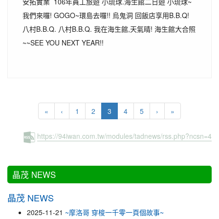
安拓實業 106年員工旅遊 小琉球.海生館二日遊 小琉球~
我們來囉! GOGO~環島去囉!! 烏鬼洞 回飯店享用B.B.Q!
八村B.B.Q. 八村B.B.Q. 我在海生館,天氣晴! 海生館大合照
~~SEE YOU NEXT YEAR!!
(current)
«
‹
1
2
3
4
5
›
»
https://94iwan.com.tw/modules/tadnews/rss.php?ncsn=4
:::
晶茂 NEWS
晶茂 NEWS
2025-11-21
~摩洛哥 穿梭一千零一頁個故事~