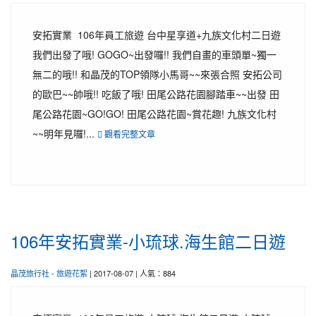
安拓實業 106年員工旅遊 台中星享道+九族文化村二日遊
我們出發了哦! GOGO~出發囉!! 我們自畫的車頭單~獨一
無二的哦!! 和晶茂的TOP領隊小馬哥~~來張合照 安拓公司
的歐巴~~帥哦!! 吃飯了哦! 田尾公路花園腳踏車~~出發 田
尾公路花園~GO!GO! 田尾公路花園~賞花趣! 九族文化村
~~明年見囉!...
觀看完整文章
106年安拓實業-小琉球.海生館二日遊
晶茂旅行社
-
旅遊花絮
| 2017-08-07 | 人氣：884