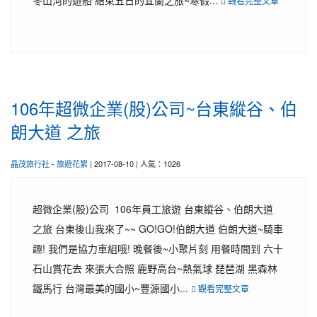
冬山河的遊船 結束五日的宜蘭之旅~寒假...
觀看完整文章
106年超微企業(股)公司~台東縱谷、伯
朗大道 之旅
晶茂旅行社
-
旅遊花絮
| 2017-08-10 | 人氣：1026
超微企業(股)公司 106年員工旅遊 台東縱谷、伯朗大道
之旅 台東後山我來了~~ GO!GO!伯朗大道 伯朗大道~騎車
趣! 我們是協力車組哦! 晚餐後~小聚片刻 用餐時間到 六十
石山賞花去 來張大合照 鹿野高台~熱氣球 琵琶湖 黑森林
鐵馬行 台灣最美的國小~豐源國小...
觀看完整文章