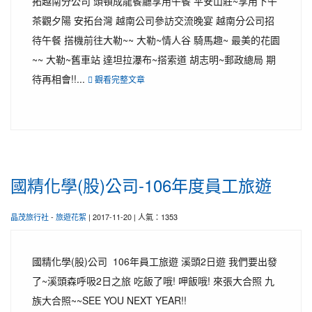
拓越南分公司 頭頓成龍餐廳享用午餐 平安山莊~享用下午
茶觀夕陽 安拓台灣 越南公司參訪交流晚宴 越南分公司招
待午餐 搭機前往大勒~~ 大勒~情人谷 騎馬趣~ 最美的花園
~~ 大勒~舊車站 達坦拉瀑布~搭索道 胡志明~郵政總局 期
待再相會!!...
觀看完整文章
國精化學(股)公司-106年度員工旅遊
晶茂旅行社
-
旅遊花絮
| 2017-11-20 | 人氣：1353
國精化學(股)公司 106年員工旅遊 溪頭2日遊 我們要出發
了~溪頭森呼吸2日之旅 吃飯了哦! 呷飯哦! 來張大合照 九
族大合照~~SEE YOU NEXT YEAR!!