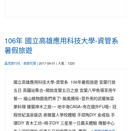
106年 國立高雄應用科技大學-資管系
暑假旅遊
晶茂旅行社
-
旅遊花絮
| 2017-09-01 | 人氣：1220
國立高雄應用科技大學-資管系 106年暑假旅遊 宜蘭行旅
五日 高鐵站集合~開始宜蘭五日之旅 宜蘭八甲魚場享用午
餐~~ 福山植物園我們來了! 颱風攪局~意外用的武暖無菜
單料理 棲蘭神木之旅~~ 地中海CASA~有在國外FU哦~ 冠
翔世紀溫泉飯店 泰雅獵人學校體驗 手捏陶DIY 金戒指.手
環DIY 青木工坊~椅子DIY 三星蔥一日農夫體驗 傳藝中心