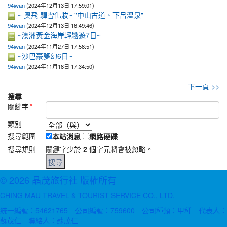
94iwan
(2024年12月13日 17:59:01)
~ 奧飛 驒雪化妝~ "中山古道、下呂溫泉"
94iwan
(2024年12月13日 16:49:46)
~澳洲黃金海岸輕鬆遊7日~
94iwan
(2024年11月27日 17:58:51)
~沙巴豪夢幻6日~
94iwan
(2024年11月18日 17:34:50)
下一頁 >>
搜尋
關鍵字
*
類別
搜尋範圍
本站消息
網路硬碟
搜尋規則
關鍵字少於
2
個字元將會被忽略。
© 2026 晶茂旅行社 版權所有
CHING MAU TRAVEL & TOURIST SERVICE CO., LTD.
統一編號：54621765 公司編號：759600 公司種類：甲種 代表人：
蘇茂仁 聯絡人：蘇茂仁